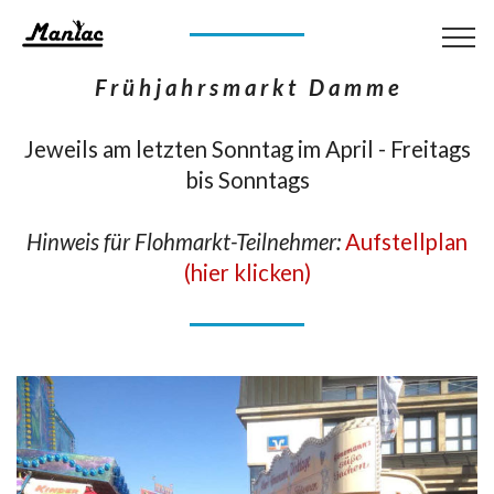
F r ü h j a h r s m a r k t D a m m e
Jeweils am letzten Sonntag im April - Freitags
bis Sonntags
Hinweis für Flohmarkt-Teilnehmer:
Aufstellplan
(hier klicken)